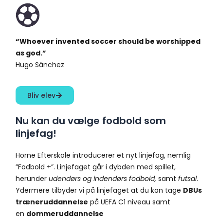
“Whoever invented soccer should be worshipped
as god.”
Hugo Sánchez
Bliv elev
Nu kan du vælge fodbold som
linjefag!
Horne Efterskole introducerer et nyt linjefag, nemlig
”Fodbold +”. Linjefaget går i dybden med spillet,
herunder
udendørs og
indendørs fodbold,
samt
futsal
.
Ydermere tilbyder vi på linjefaget at du kan tage
DBUs
træneruddannelse
på UEFA C1 niveau samt
en
dommeruddannelse