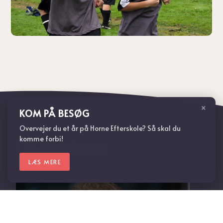
×
KOM PÅ BESØG
Overvejer du et år på Horne Efterskole? Så skal du
komme forbi!
Undervisere
LÆS MERE