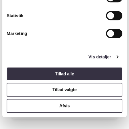
Har du tidligere været på besøg/til samtale på
Statistik
skolen?
*
Marketing
Yderligere bemærkninger
Vis detaljer
Tillad alle
Tillad valgte
Send tilmelding
Afvis