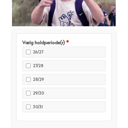
Vælg holdperiode(r)
*
26/27
27/28
28/29
29/30
30/31