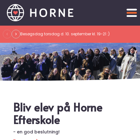
Gå
til
indholdet
Besøgsdag onsdag d. 7. oktober kl. 19-21 :)
Bliv elev på Horne
Efterskole
- en god beslutning!