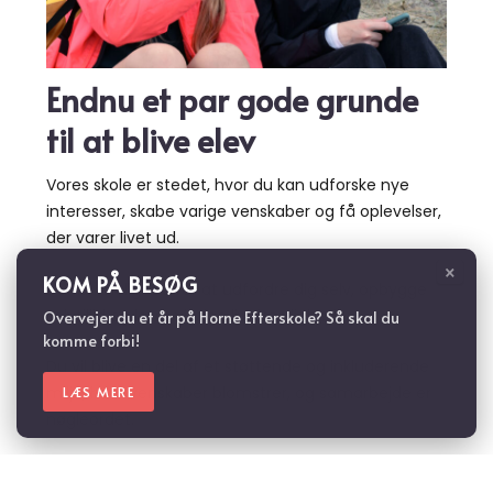
Endnu et par gode grunde
til at blive elev
Vores skole er stedet, hvor du kan udforske nye
interesser, skabe varige venskaber og få oplevelser,
der varer livet ud.
×
KOM PÅ BESØG
Du får mulighed for at udfordre dig selv, opbygge
selvtillid og lære vigtige livsfærdigheder.
Overvejer du et år på Horne Efterskole? Så skal du
komme forbi!
Du vil blive en del af et støttende og inkluderende
miljø, hvor venskaber blomstrer, og samarbejde er
LÆS MERE
nøgleordet.
Tilmeld dig og bliv en del af vores unikke